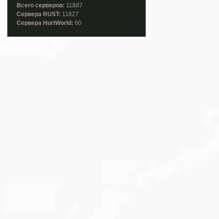
Всего серверов:
11887
Cервера RUST:
11827
Cервера HurtWorld:
60