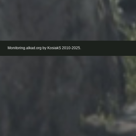
Monitoring.alkad.org by KosiakS 2010-2025.